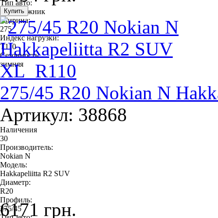
Тип авто:
внедорожник
Ширина:
275
Индекс нагрузки:
T110
Сезонность:
зимняя
275/45 R20 Nokian N Hakk
Артикул: 38868
Наличения
30
Производитель:
Nokian N
Модель:
Hakkapeliitta R2 SUV
Диаметр:
R20
Профиль:
6171 грн.
275/45
Тип авто: