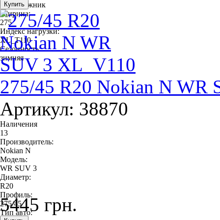
внедорожник
Ширина:
275
Индекс нагрузки:
XL_T110
Сезонность:
зимняя
275/45 R20 Nokian N WR
Артикул: 38870
Наличения
13
Производитель:
Nokian N
Модель:
WR SUV 3
Диаметр:
R20
Профиль:
5445 грн.
275/45
Тип авто: