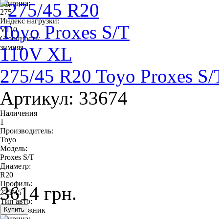
Ширина:
275
Индекс нагрузки:
V110
Сезонность:
зимняя
275/45 R20 Toyo Proxes S
Артикул: 33674
Наличения
1
Производитель:
Toyo
Модель:
Proxes S/T
Диаметр:
R20
Профиль:
3614 грн.
275/45
Тип авто:
внедорожник
Ширина: