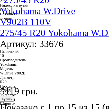
275
Индекс нагрузки:
Q110
Сезонность:
зимняя
275/45 R20 Yokohama W.D
Артикул: 33676
Наличения
10
Производитель:
Yokohama
Модель:
W.Drive V902B
Диаметр:
R20
Профиль:
5119 грн.
275/45
Тип авто:
легковой
Ширина:
Показано с 1 по 15 из 15 (
275