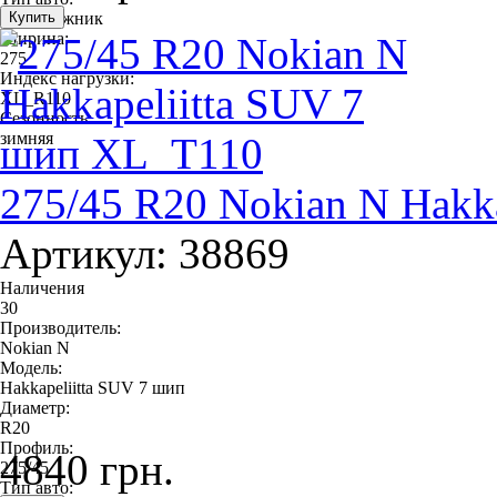
внедорожник
Ширина:
275
Индекс нагрузки:
XL_R110
Сезонность:
зимняя
275/45 R20 Nokian N Hakk
Артикул: 38869
Наличения
30
Производитель:
Nokian N
Модель:
Hakkapeliitta SUV 7 шип
Диаметр:
R20
Профиль:
4840 грн.
275/45
Тип авто: