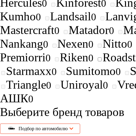
Hercules
Kinforest
King
0
0
Kumho
Landsail
Lanvi
0
0
Mastercraft
Matador
Ma
0
0
Nankang
Nexen
Nitto
0
0
0
Premiorri
Riken
Roads
0
0
Starmaxx
Sumitomo
0
0
Triangle
Uniroyal
Vre
0
0
АШК
0
Выберите бренд товаров
Подбор по автомобилю