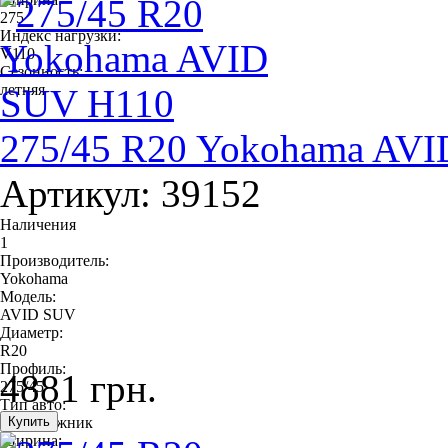
275
Индекс нагрузки:
V110
Сезонность:
летняя
275/45 R20 Yokohama AV
Артикул: 39152
Наличения
1
Производитель:
Yokohama
Модель:
AVID SUV
Диаметр:
R20
Профиль:
4881 грн.
275/45
Тип авто:
внедорожник
Ширина: