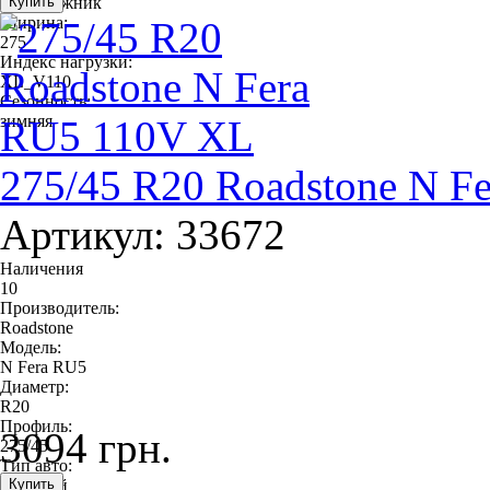
внедорожник
Ширина:
275
Индекс нагрузки:
XL_V110
Сезонность:
зимняя
275/45 R20 Roadstone N F
Артикул: 33672
Наличения
10
Производитель:
Roadstone
Модель:
N Fera RU5
Диаметр:
R20
Профиль:
3094 грн.
275/45
Тип авто:
легковой