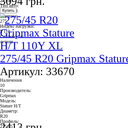
3094 грн.
275/45
Тип авто:
легковой
Ширина:
275
Индекс нагрузки:
Y110
Сезонность:
летняя
275/45 R20 Gripmax Statu
Артикул: 33670
Наличения
10
Производитель:
Gripmax
Модель:
Stature H/T
Диаметр:
R20
Профиль:
2413 грн.
275/45