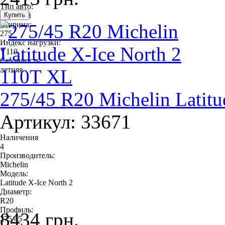
Тип авто:
легковой
Ширина:
275
Индекс нагрузки:
Y110
Сезонность:
летняя
275/45 R20 Michelin Latit
Артикул: 33671
Наличения
4
Производитель:
Michelin
Модель:
Latitude X-Ice North 2
Диаметр:
R20
Профиль:
8434 грн.
275/45