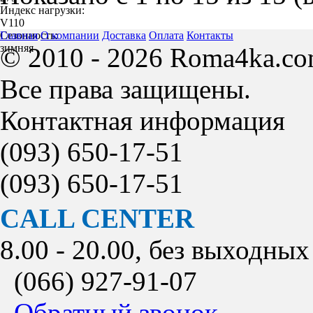
Индекс нагрузки:
V110
Сезонность:
Главная
О компании
Доставка
Оплата
Контакты
зимняя
© 2010 - 2026 Roma4ka.co
Все права защищены.
Контактная информация
(093)
650-17-51
(093)
650-17-51
CALL CENTER
8.00 - 20.00, без выходных
(066)
927-91-07
Обратный звонок