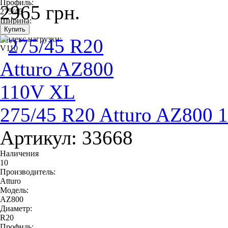
Профиль:
2965 грн.
275/45
Ширина:
275
Индекс нагрузки:
V110
275/45 R20 Atturo AZ800 
Артикул: 33668
Наличения
10
Производитель:
Atturo
Модель:
AZ800
Диаметр:
R20
Профиль: