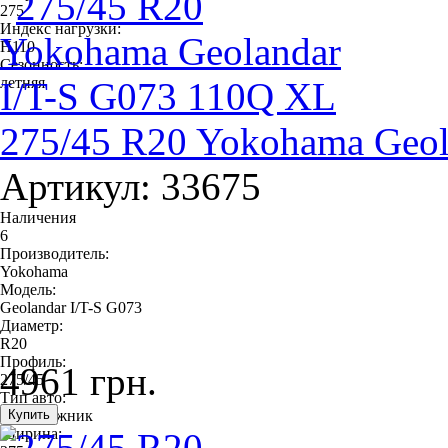
275
Индекс нагрузки:
H110
Сезонность:
летняя
275/45 R20 Yokohama Geol
Артикул: 33675
Наличения
6
Производитель:
Yokohama
Модель:
Geolandar I/T-S G073
Диаметр:
R20
Профиль:
4961 грн.
275/45
Тип авто:
внедорожник
Ширина: