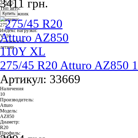
3411 грн.
275/45
Тип авто:
внедорожник
Ширина:
275
Индекс нагрузки:
V110
Сезонность:
летняя
275/45 R20 Atturo AZ850 
Артикул: 33669
Наличения
10
Производитель:
Atturo
Модель:
AZ850
Диаметр:
R20
Профиль: