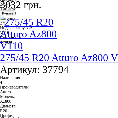
3032 грн.
275/45
Тип авто:
легковой
Ширина:
275
Индекс нагрузки:
V110
Сезонность:
летняя
275/45 R20 Atturo Az800 
Артикул: 37794
Наличения
4
Производитель:
Atturo
Модель:
Az800
Диаметр:
R20
Профиль: