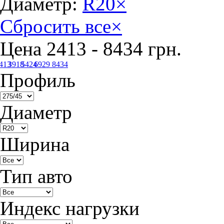
Диаметр:
R20
×
Сбросить все
×
Цена
2413
-
8434
грн.
413
3918
5424
6929
8434
Профиль
Диаметр
Ширина
Тип авто
Индекс нагрузки