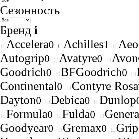
Сезонность
Бренд
i
Accelera
Achilles
Aeo
0
1
Autogrip
Avatyre
Avon
0
0
Goodrich
BFGoodrich
0
0
Continental
Contyre Rosa
0
Dayton
Debica
Dunlop
0
0
Formula
Fulda
Genera
0
0
Goodyear
Gremax
Gri
0
0