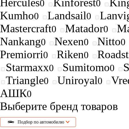
Hercules
Kinforest
King
0
0
Kumho
Landsail
Lanvi
0
0
Mastercraft
Matador
Ma
0
0
Nankang
Nexen
Nitto
0
0
0
Premiorri
Riken
Roads
0
0
Starmaxx
Sumitomo
0
0
Triangle
Uniroyal
Vre
0
0
АШК
0
Выберите бренд товаров
Подбор по автомобилю