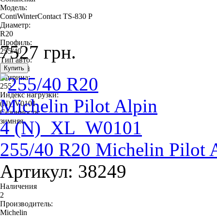
Модель:
ContiWinterContact TS-830 P
Диаметр:
R20
Профиль:
7527 грн.
255/40
Тип авто:
легковой
Ширина:
255
Индекс нагрузки:
(N)_V0101
Сезонность:
зимняя
255/40 R20 Michelin Pilo
Артикул: 38249
Наличения
2
Производитель:
Michelin