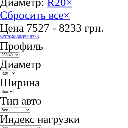
Диаметр:
R20
×
Сбросить все
×
Цена
7527
-
8233
грн.
527
7704
7880
8057
8233
Профиль
Диаметр
Ширина
Тип авто
Индекс нагрузки