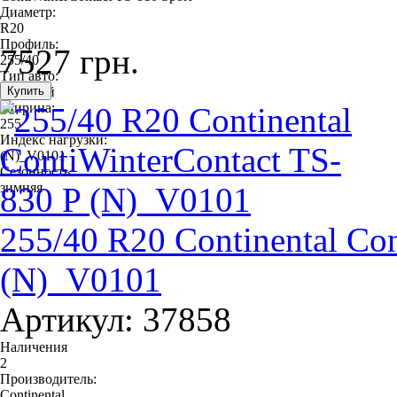
Диаметр:
R20
Профиль:
7527 грн.
255/40
Тип авто:
легковой
Ширина:
255
Индекс нагрузки:
(N)_V0101
Сезонность:
зимняя
255/40 R20 Continental Co
(N)_V0101
Артикул: 37858
Наличения
2
Производитель:
Continental