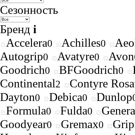
Сезонность
Бренд
i
Accelera
Achilles
Aeo
0
0
Autogrip
Avatyre
Avon
0
0
Goodrich
BFGoodrich
0
0
Continental
Contyre Rosa
2
Dayton
Debica
Dunlop
0
0
Formula
Fulda
Genera
0
0
Goodyear
Gremax
Gri
0
0