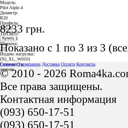
Модель:
Pilot Alpin 4
Диаметр:
R20
Профиль:
8233 грн.
255/40
Тип авто:
легковой
Ширина:
Показано с 1 по 3 из 3 (вс
255
Индекс нагрузки:
(N)_XL_W0101
Сезонность:
Главная
О компании
Доставка
Оплата
Контакты
зимняя
© 2010 - 2026 Roma4ka.co
Все права защищены.
Контактная информация
(093)
650-17-51
(093)
650-17-51