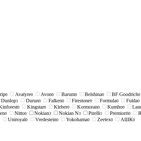
rip
Avatyre
Avon
Barum
Belshina
BF Goodrich
0
0
0
0
0
0
Dunlop
Durun
Falken
Firestone
Formula
Fulda
1
0
0
0
0
0
Kinforest
Kingstar
Kleber
Kormoran
Kumho
Land
0
0
0
0
0
en
Nitto
Nokian
Nokian N
Pirelli
Premiorri
R
0
0
3
3
1
0
Uniroyal
Vredestein
Yokohama
Zeetex
АШК
0
0
0
0
0
0