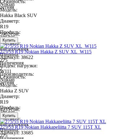
Сезонность:
Nokian
летняя
Модель:
Hakka Black SUV
Диаметр:
R19
Профиль:
5962 грн.
275/55
Тип авто:
внедорожник
275/55 R19 Nokian Hakka Z SUV XL_W115
Ширина:
Артикул: 38622
275
Наличения
Индекс нагрузки:
2
W111
Производитель:
Сезонность:
Nokian
летняя
Модель:
Hakka Z SUV
Диаметр:
R19
Профиль:
4235 грн.
275/55
Тип авто:
внедорожник
275/55 R19 Nokian Hakkapeliitta 7 SUV 115T XL
Ширина:
Артикул: 33685
275
Наличения