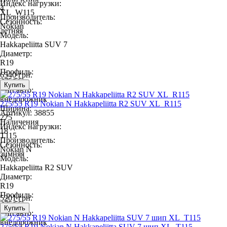
Индекс нагрузки:
4
XL_W115
Производитель:
Сезонность:
Nokian
летняя
Модель:
Hakkapeliitta SUV 7
Диаметр:
R19
Профиль:
6540 грн.
275/55
Тип авто:
внедорожник
275/55 R19 Nokian N Hakkapeliitta R2 SUV XL_R115
Ширина:
Артикул: 38855
275
Наличения
Индекс нагрузки:
18
T115
Производитель:
Сезонность:
Nokian N
зимняя
Модель:
Hakkapeliitta R2 SUV
Диаметр:
R19
Профиль:
5201 грн.
275/55
Тип авто:
внедорожник
275/55 R19 Nokian N Hakkapeliitta SUV 7 шип XL_T115