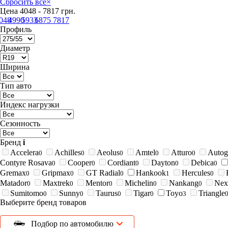
Сбросить все
×
Цена
4048
-
7817
грн.
048
4990
5933
6875
7817
Профиль
Диаметр
Ширина
Тип авто
Индекс нагрузки
Сезонность
Бренд
i
Accelera
Achilles
Aeolus
Amtel
Atturo
Autog
0
0
0
0
0
Contyre Rosava
Cooper
Cordiant
Dayton
Debica
0
0
0
0
0
Gremax
Gripmax
GT Radial
Hankook
Hercules
0
0
0
1
0
Matador
Maxtrek
Mentor
Michelin
Nankang
Nex
0
0
0
0
0
Sumitomo
Sunny
Taurus
Tigar
Toyo
Triangle
0
0
0
0
3
Выберите бренд товаров
Подбор по автомобилю