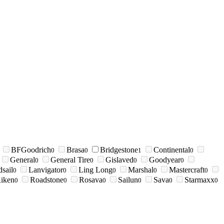
BFGoodrich
Brasa
Bridgestone
Continental
0
0
1
0
General
General Tire
Gislaved
Goodyear
0
0
0
0
sail
Lanvigator
Ling Long
Marshal
Mastercraft
0
0
0
0
0
iken
Roadstone
Rosava
Sailun
Sava
Starmaxx
0
0
0
0
0
0