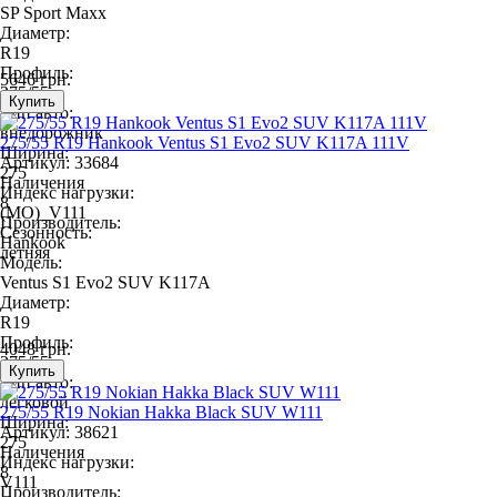
SP Sport Maxx
Диаметр:
R19
Профиль:
5646 грн.
275/55
Тип авто:
внедорожник
275/55 R19 Hankook Ventus S1 Evo2 SUV K117A 111V
Ширина:
Артикул: 33684
275
Наличения
Индекс нагрузки:
8
(MO)_V111
Производитель:
Сезонность:
Hankook
летняя
Модель:
Ventus S1 Evo2 SUV K117A
Диаметр:
R19
Профиль:
4048 грн.
275/55
Тип авто:
легковой
275/55 R19 Nokian Hakka Black SUV W111
Ширина:
Артикул: 38621
275
Наличения
Индекс нагрузки:
8
V111
Производитель: