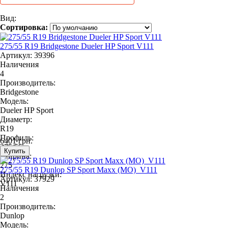
Вид:
Сортировка:
275/55 R19 Bridgestone Dueler HP Sport V111
Артикул: 39396
Наличения
4
Производитель:
Bridgestone
Модель:
Dueler HP Sport
Диаметр:
R19
Профиль:
6401 грн.
275/55
Ширина:
275
275/55 R19 Dunlop SP Sport Maxx (MO)_V111
Индекс нагрузки:
Артикул: 37929
V111
Наличения
2
Производитель:
Dunlop
Модель: