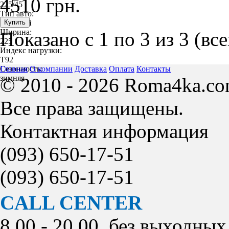
4510 грн.
225/45
Тип авто:
легковой
Ширина:
Показано с 1 по 3 из 3 (вс
225
Индекс нагрузки:
T92
Сезонность:
Главная
О компании
Доставка
Оплата
Контакты
зимняя
© 2010 - 2026 Roma4ka.co
Все права защищены.
Контактная информация
(093)
650-17-51
(093)
650-17-51
CALL CENTER
8.00 - 20.00, без выходных