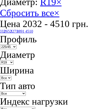
Диаметр:
R19
×
Сбросить все
×
Цена
2032
-
4510
грн.
032
2652
3271
3891
4510
Профиль
Диаметр
Ширина
Тип авто
Индекс нагрузки