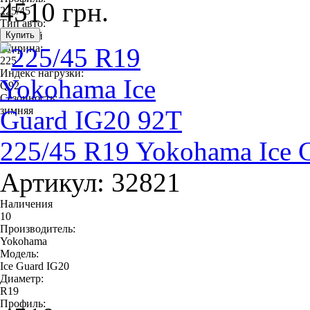
4510 грн.
225/45
Тип авто:
легковой
Ширина:
225
Индекс нагрузки:
Q92
Сезонность:
зимняя
225/45 R19 Yokohama Ice 
Артикул: 32821
Наличения
10
Производитель:
Yokohama
Модель:
Ice Guard IG20
Диаметр:
R19
Профиль: