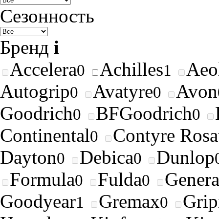
Сезонность
Бренд
i
Accelera
Achilles
Aeo
0
1
Autogrip
Avatyre
Avon
0
0
Goodrich
BFGoodrich
0
0
Continental
Contyre Rosa
0
Dayton
Debica
Dunlop
0
0
Formula
Fulda
Genera
0
0
Goodyear
Gremax
Gri
1
0