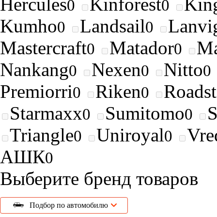
Hercules
Kinforest
King
0
0
Kumho
Landsail
Lanvi
0
0
Mastercraft
Matador
Ma
0
0
Nankang
Nexen
Nitto
0
0
0
Premiorri
Riken
Roads
0
0
Starmaxx
Sumitomo
0
0
Triangle
Uniroyal
Vre
0
0
АШК
0
Выберите бренд товаров
Подбор по автомобилю