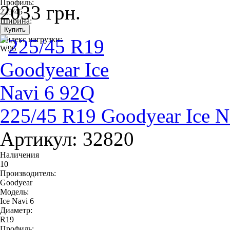
Профиль:
2033 грн.
225/45
Ширина:
225
Индекс нагрузки:
W96
225/45 R19 Goodyear Ice N
Артикул: 32820
Наличения
10
Производитель:
Goodyear
Модель:
Ice Navi 6
Диаметр:
R19
Профиль: