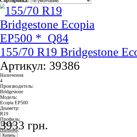
Сортировка:
155/70 R19 Bridgestone E
Артикул: 39386
Наличения
4
Производитель:
Bridgestone
Модель:
Ecopia EP500
Диаметр:
R19
Профиль:
3933 грн.
155/70
Ширина:
155