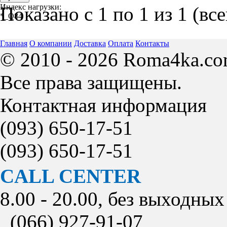
Индекс нагрузки:
Показано с 1 по 1 из 1 (вс
*_Q84
Главная
О компании
Доставка
Оплата
Контакты
© 2010 - 2026 Roma4ka.co
Все права защищены.
Контактная информация
(093)
650-17-51
(093)
650-17-51
CALL CENTER
8.00 - 20.00, без выходных
(066)
927-91-07