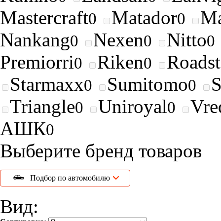
Mastercraft
Matador
Ma
0
0
Nankang
Nexen
Nitto
0
0
0
Premiorri
Riken
Roads
0
0
Starmaxx
Sumitomo
0
0
Triangle
Uniroyal
Vre
0
0
АШК
0
Выберите бренд товаров
Подбор по автомобилю
Вид: