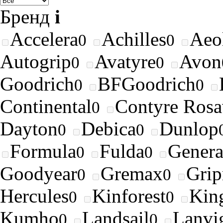
Бренд
i
Accelera
Achilles
Aeo
0
0
Autogrip
Avatyre
Avon
0
0
Goodrich
BFGoodrich
0
0
Continental
Contyre Rosa
0
Dayton
Debica
Dunlop
0
0
Formula
Fulda
Genera
0
0
Goodyear
Gremax
Gri
0
0
Hercules
Kinforest
King
0
0
Kumho
Landsail
Lanvi
0
0