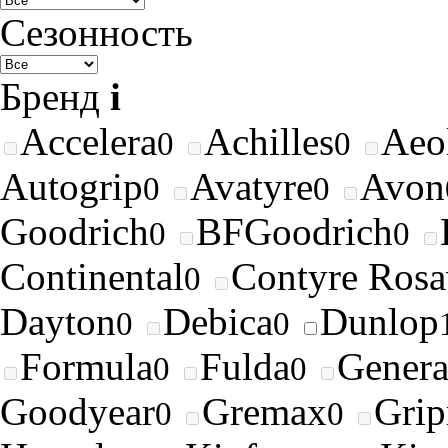
Сезонность
Бренд
i
Accelera
Achilles
Aeo
0
0
Autogrip
Avatyre
Avon
0
0
Goodrich
BFGoodrich
0
0
Continental
Contyre Rosa
0
Dayton
Debica
Dunlop
0
0
Formula
Fulda
Genera
0
0
Goodyear
Gremax
Gri
0
0