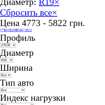
Диаметр:
R19
×
Сбросить все
×
Цена
4773
-
5822
грн.
773
5035
5298
5560
5822
Профиль
Диаметр
Ширина
Тип авто
Индекс нагрузки