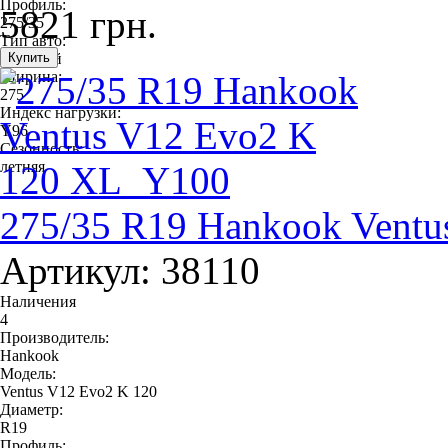
Профиль:
5821 грн.
275/35
Тип авто:
легковой
Ширина:
275
Индекс нагрузки:
Y96
Сезонность:
летняя
275/35 R19 Hankook Vent
Артикул: 38110
Наличения
4
Производитель:
Hankook
Модель:
Ventus V12 Evo2 K 120
Диаметр:
R19
Профиль: