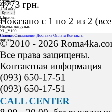
4773 грн.
275/35
Тип авто:
легковой
Ширина:
Показано с 1 по 2 из 2 (вс
275
Индекс нагрузки:
XL_Y100
Сезонность:
Главная
О компании
Доставка
Оплата
Контакты
летняя
© 2010 - 2026 Roma4ka.co
Все права защищены.
Контактная информация
(093)
650-17-51
(093)
650-17-51
CALL CENTER