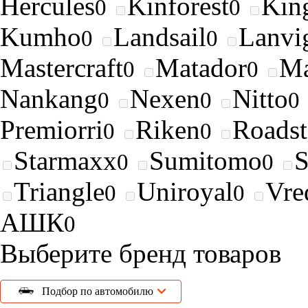
Hercules
Kinforest
King
0
0
Kumho
Landsail
Lanvi
0
0
Mastercraft
Matador
Ma
0
0
Nankang
Nexen
Nitto
0
0
0
Premiorri
Riken
Roads
0
0
Starmaxx
Sumitomo
0
0
Triangle
Uniroyal
Vre
0
0
АШК
0
Выберите бренд товаров
Подбор по автомобилю