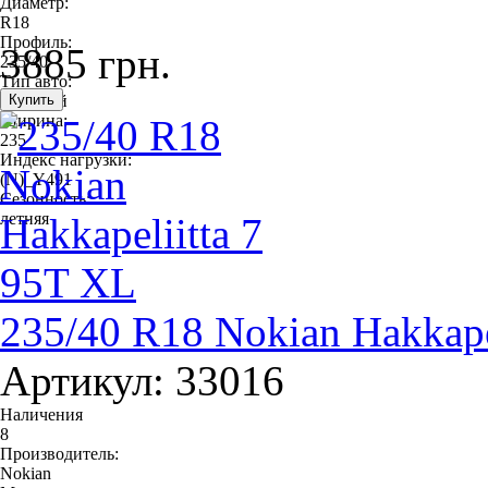
Диаметр:
R18
Профиль:
3885 грн.
235/40
Тип авто:
легковой
Ширина:
235
Индекс нагрузки:
(N)_Y491
Сезонность:
летняя
235/40 R18 Nokian Hakkape
Артикул: 33016
Наличения
8
Производитель:
Nokian