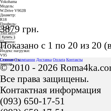
Yokohama
Модель:
W.Drive V902B
Диаметр:
R18
Профиль:
3879 грн.
235/40
Тип авто:
легковой
Ширина:
Показано с 1 по 20 из 20 (
235
Индекс нагрузки:
V95
Сезонность:
Главная
О компании
Доставка
Оплата
Контакты
зимняя
© 2010 - 2026 Roma4ka.co
Все права защищены.
Контактная информация
(093)
650-17-51