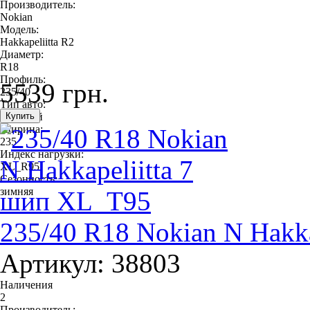
Производитель:
Nokian
Модель:
Hakkapeliitta R2
Диаметр:
R18
Профиль:
5539 грн.
235/40
Тип авто:
легковой
Ширина:
235
Индекс нагрузки:
XL_R95
Сезонность:
зимняя
235/40 R18 Nokian N Hakk
Артикул: 38803
Наличения
2
Производитель: