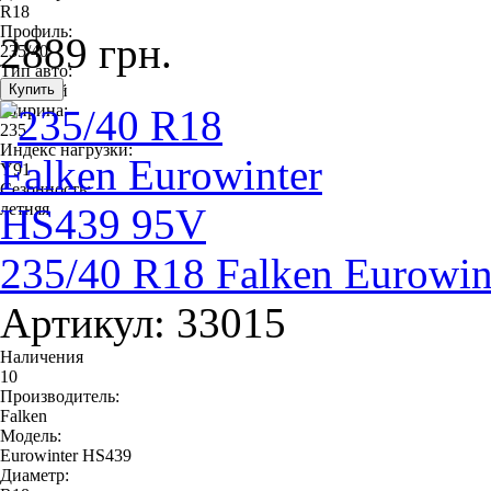
R18
Профиль:
2889 грн.
235/40
Тип авто:
легковой
Ширина:
235
Индекс нагрузки:
Y91
Сезонность:
летняя
235/40 R18 Falken Eurowi
Артикул: 33015
Наличения
10
Производитель:
Falken
Модель:
Eurowinter HS439
Диаметр: