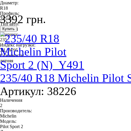
Диаметр:
R18
Профиль:
3392 грн.
235/40
Тип авто:
легковой
Ширина:
235
Индекс нагрузки:
XL_W95
Сезонность:
летняя
235/40 R18 Michelin Pilot 
Артикул: 38226
Наличения
2
Производитель:
Michelin
Модель:
Pilot Sport 2