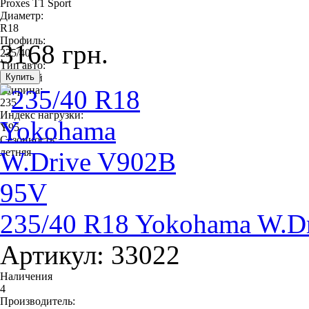
Proxes T1 Sport
Диаметр:
R18
Профиль:
3168 грн.
235/40
Тип авто:
легковой
Ширина:
235
Индекс нагрузки:
Y95
Сезонность:
летняя
235/40 R18 Yokohama W.D
Артикул: 33022
Наличения
4
Производитель: