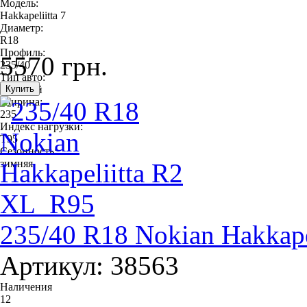
Модель:
Hakkapeliitta 7
Диаметр:
R18
Профиль:
5570 грн.
235/40
Тип авто:
легковой
Ширина:
235
Индекс нагрузки:
T95
Сезонность:
зимняя
235/40 R18 Nokian Hakkap
Артикул: 38563
Наличения
12