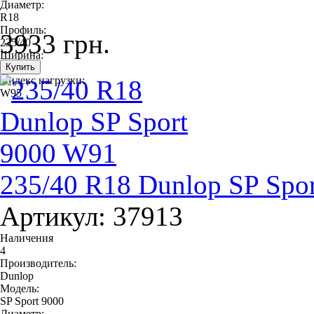
Диаметр:
R18
Профиль:
3933 грн.
235/40
Ширина:
235
Индекс нагрузки:
W95
235/40 R18 Dunlop SP Spo
Артикул: 37913
Наличения
4
Производитель:
Dunlop
Модель:
SP Sport 9000
Диаметр: