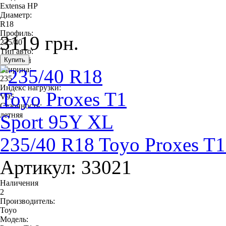
Extensa HP
Диаметр:
R18
Профиль:
3119 грн.
235/40
Тип авто:
легковой
Ширина:
235
Индекс нагрузки:
V95
Сезонность:
летняя
235/40 R18 Toyo Proxes T
Артикул: 33021
Наличения
2
Производитель:
Toyo
Модель: