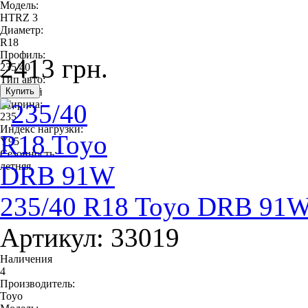
Модель:
HTRZ 3
Диаметр:
R18
Профиль:
2413 грн.
235/40
Тип авто:
легковой
Ширина:
235
Индекс нагрузки:
Y95
Сезонность:
летняя
235/40 R18 Toyo DRB 91
Артикул: 33019
Наличения
4
Производитель:
Toyo