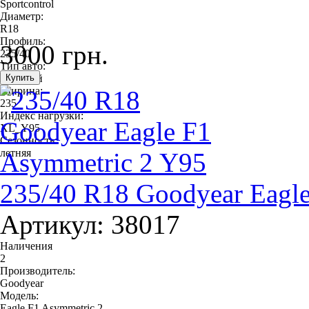
Sportcontrol
Диаметр:
R18
Профиль:
3000 грн.
235/40
Тип авто:
легковой
Ширина:
235
Индекс нагрузки:
XL_Y95
Сезонность:
летняя
235/40 R18 Goodyear Eagl
Артикул: 38017
Наличения
2
Производитель:
Goodyear
Модель:
Eagle F1 Asymmetric 2