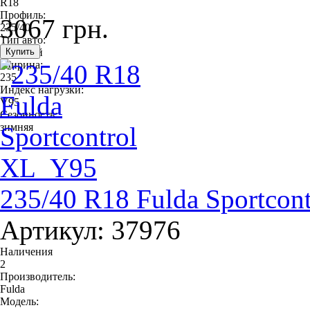
R18
Профиль:
3067 грн.
235/40
Тип авто:
легковой
Ширина:
235
Индекс нагрузки:
V95
Сезонность:
зимняя
235/40 R18 Fulda Sportcon
Артикул: 37976
Наличения
2
Производитель:
Fulda
Модель: