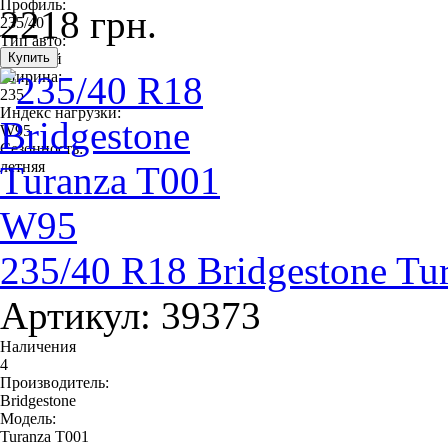
Профиль:
2218 грн.
235/40
Тип авто:
легковой
Ширина:
235
Индекс нагрузки:
W95
Сезонность:
летняя
235/40 R18 Bridgestone T
Артикул: 39373
Наличения
4
Производитель:
Bridgestone
Модель:
Turanza T001