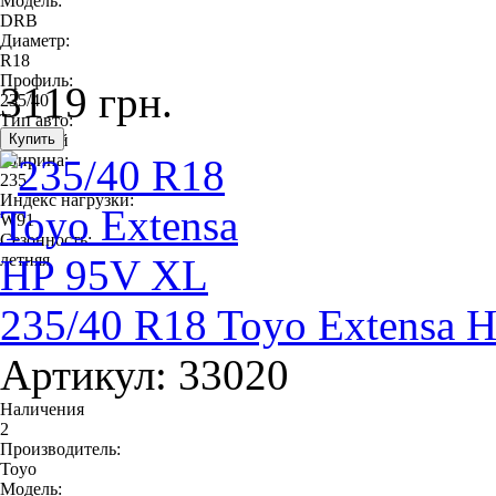
Модель:
DRB
Диаметр:
R18
Профиль:
3119 грн.
235/40
Тип авто:
легковой
Ширина:
235
Индекс нагрузки:
W91
Сезонность:
летняя
235/40 R18 Toyo Extensa 
Артикул: 33020
Наличения
2
Производитель:
Toyo
Модель: