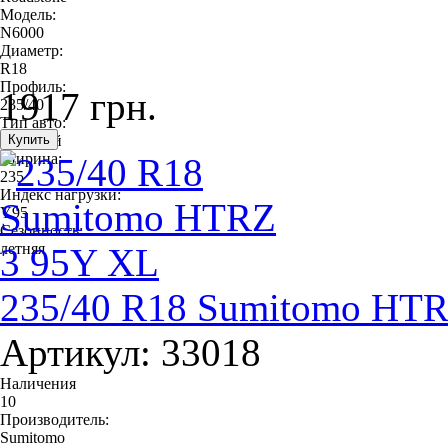
Модель:
N6000
Диаметр:
R18
Профиль:
1917 грн.
235/40
Тип авто:
легковой
Ширина:
235
Индекс нагрузки:
Y95
Сезонность:
летняя
235/40 R18 Sumitomo HTR
Артикул: 33018
Наличения
10
Производитель:
Sumitomo