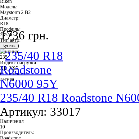
Riken
Модель:
Maystorm 2 B2
Диаметр:
R18
Профиль:
1736 грн.
235/40
Тип авто:
легковой
Ширина:
235
Индекс нагрузки:
XL_Y95
Сезонность:
летняя
235/40 R18 Roadstone N60
Артикул: 33017
Наличения
10
Производитель:
Roadstone