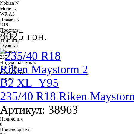
Nokian N
Модель:
WR A3
Диаметр:
R18
Профиль:
3025 грн.
235/40
Тип авто:
легковой
Ширина:
235
Индекс нагрузки:
XL_V95
Сезонность:
зимняя
235/40 R18 Riken Maysto
Артикул: 38963
Наличения
6
Производитель: