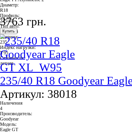
Диаметр:
R18
Профиль:
3763 грн.
235/40
Тип авто:
легковой
Ширина:
235
Индекс нагрузки:
Y95
Сезонность:
летняя
235/40 R18 Goodyear Eag
Артикул: 38018
Наличения
4
Производитель:
Goodyear
Модель:
Eagle GT