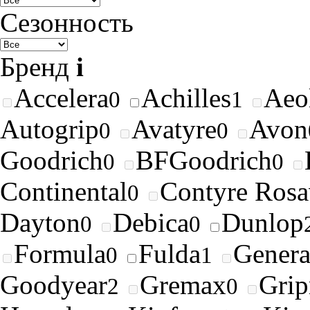
Сезонность
Бренд
i
Accelera
Achilles
Aeo
0
1
Autogrip
Avatyre
Avon
0
0
Goodrich
BFGoodrich
0
0
Continental
Contyre Rosa
0
Dayton
Debica
Dunlop
0
0
Formula
Fulda
Genera
0
1
Goodyear
Gremax
Gri
2
0