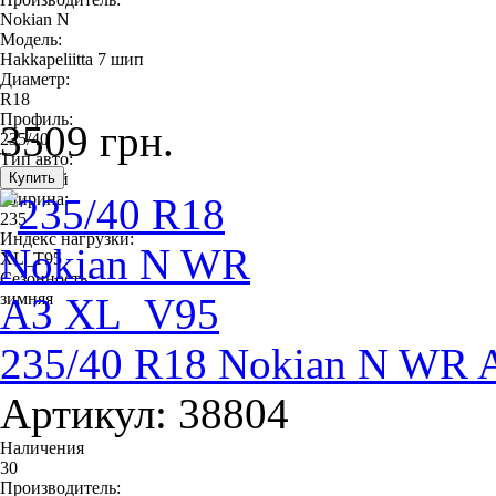
Nokian N
Модель:
Hakkapeliitta 7 шип
Диаметр:
R18
Профиль:
3509 грн.
235/40
Тип авто:
легковой
Ширина:
235
Индекс нагрузки:
XL_T95
Сезонность:
зимняя
235/40 R18 Nokian N WR
Артикул: 38804
Наличения
30
Производитель: