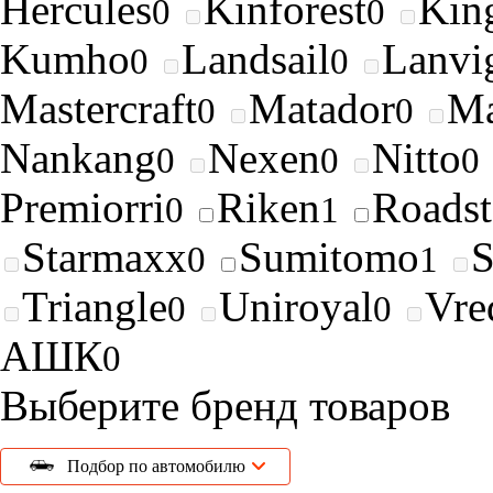
Hercules
Kinforest
King
0
0
Kumho
Landsail
Lanvi
0
0
Mastercraft
Matador
Ma
0
0
Nankang
Nexen
Nitto
0
0
0
Premiorri
Riken
Roads
0
1
Starmaxx
Sumitomo
0
1
Triangle
Uniroyal
Vre
0
0
АШК
0
Выберите бренд товаров
Подбор по автомобилю