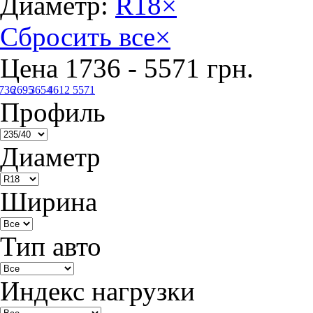
Диаметр:
R18
×
Сбросить все
×
Цена
1736
-
5571
грн.
736
2695
3654
4612
5571
Профиль
Диаметр
Ширина
Тип авто
Индекс нагрузки