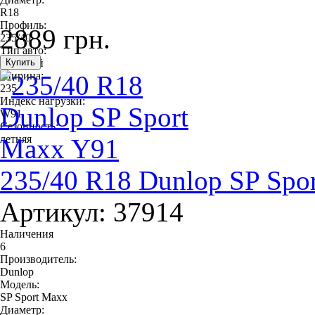
R18
Профиль:
2889 грн.
235/40
Тип авто:
легковой
Ширина:
235
Индекс нагрузки:
W91
Сезонность:
летняя
235/40 R18 Dunlop SP Spo
Артикул: 37914
Наличения
6
Производитель:
Dunlop
Модель:
SP Sport Maxx
Диаметр: