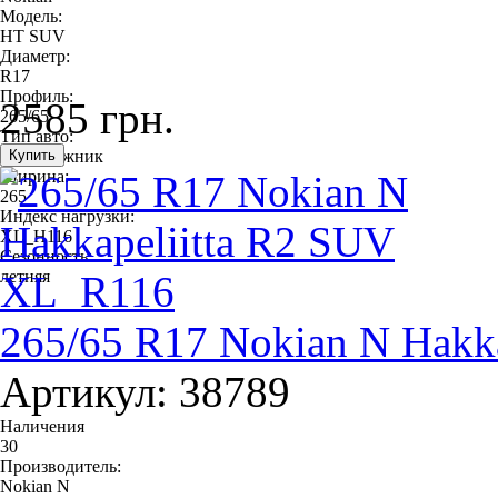
Модель:
HT SUV
Диаметр:
R17
Профиль:
2585 грн.
265/65
Тип авто:
внедорожник
Ширина:
265
Индекс нагрузки:
XL_H116
Сезонность:
летняя
265/65 R17 Nokian N Hakk
Артикул: 38789
Наличения
30
Производитель:
Nokian N