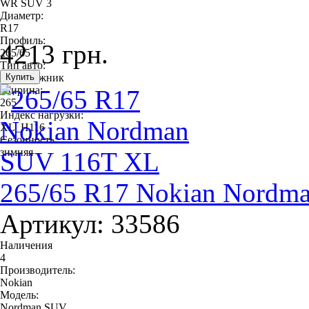
WR SUV 3
Диаметр:
R17
Профиль:
4213 грн.
265/65
Тип авто:
внедорожник
Ширина:
265
Индекс нагрузки:
XL_H116
Сезонность:
зимняя
265/65 R17 Nokian Nordm
Артикул: 33586
Наличения
4
Производитель:
Nokian
Модель:
Nordman SUV