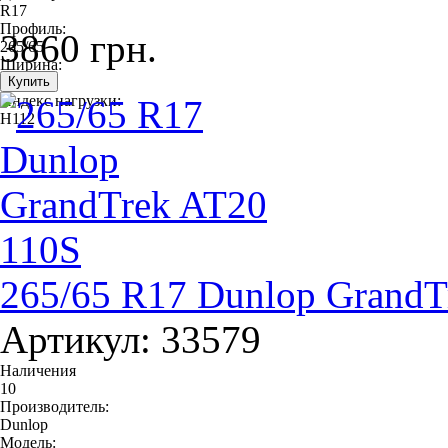
R17
Профиль:
3860 грн.
265/65
Ширина:
265
Индекс нагрузки:
H112
265/65 R17 Dunlop GrandT
Артикул: 33579
Наличения
10
Производитель:
Dunlop
Модель: