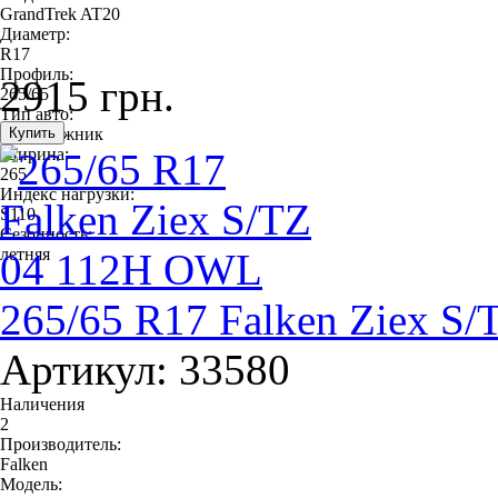
GrandTrek AT20
Диаметр:
R17
Профиль:
2915 грн.
265/65
Тип авто:
внедорожник
Ширина:
265
Индекс нагрузки:
S110
Сезонность:
летняя
265/65 R17 Falken Ziex S
Артикул: 33580
Наличения
2
Производитель:
Falken
Модель: