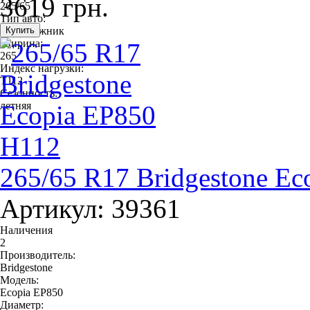
3619 грн.
265/65
Тип авто:
внедорожник
Ширина:
265
Индекс нагрузки:
T112
Сезонность:
летняя
265/65 R17 Bridgestone E
Артикул: 39361
Наличения
2
Производитель:
Bridgestone
Модель:
Ecopia EP850
Диаметр: