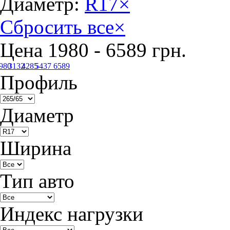
Диаметр:
R17
×
Сбросить все
×
Цена
1980
-
6589
грн.
980
3132
4285
5437
6589
Профиль
Диаметр
Ширина
Тип авто
Индекс нагрузки