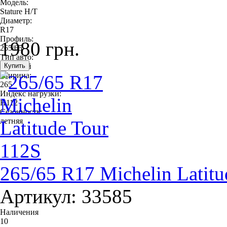
Модель:
Stature H/T
Диаметр:
R17
Профиль:
1980 грн.
265/65
Тип авто:
легковой
Ширина:
265
Индекс нагрузки:
H112
Сезонность:
летняя
265/65 R17 Michelin Latitu
Артикул: 33585
Наличения
10