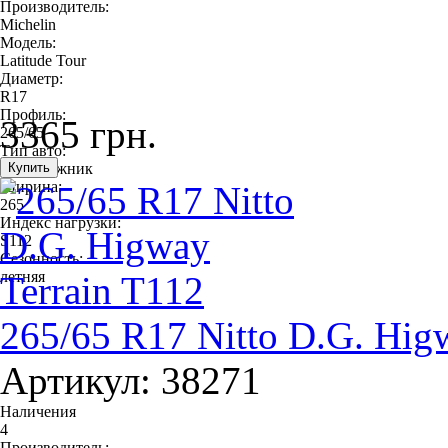
Производитель:
Michelin
Модель:
Latitude Tour
Диаметр:
R17
Профиль:
3365 грн.
265/65
Тип авто:
внедорожник
Ширина:
265
Индекс нагрузки:
S112
Сезонность:
летняя
265/65 R17 Nitto D.G. Hig
Артикул: 38271
Наличения
4
Производитель: