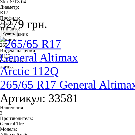
Ziex S/TZ 04
Диаметр:
R17
Профиль:
3279 грн.
265/65
Тип авто:
внедорожник
Ширина:
265
Индекс нагрузки:
H112
Сезонность:
летняя
265/65 R17 General Altima
Артикул: 33581
Наличения
2
Производитель:
General Tire
Модель:
Altimax Arctic