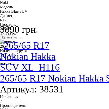
Nokian
Модель:
Hakka Blue SUV
Диаметр:
R17
Профиль:
3890 грн.
265/65
Тип авто:
внедорожник
Ширина:
265
Индекс нагрузки:
XL_H116
Сезонность:
летняя
265/65 R17 Nokian Hakka
Артикул: 38531
Наличения
7
Производитель: