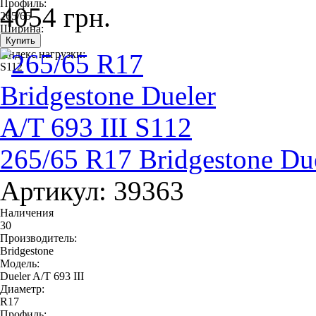
Профиль:
4054 грн.
265/65
Ширина:
265
Индекс нагрузки:
S112
265/65 R17 Bridgestone Due
Артикул: 39363
Наличения
30
Производитель:
Bridgestone
Модель:
Dueler A/T 693 III
Диаметр:
R17
Профиль: