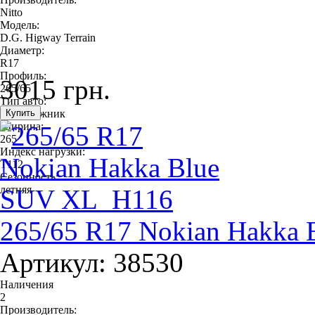
Nitto
Модель:
D.G. Higway Terrain
Диаметр:
R17
Профиль:
3015 грн.
265/65
Тип авто:
внедорожник
Ширина:
265
Индекс нагрузки:
T112
Сезонность:
летняя
265/65 R17 Nokian Hakka
Артикул: 38530
Наличения
2
Производитель: