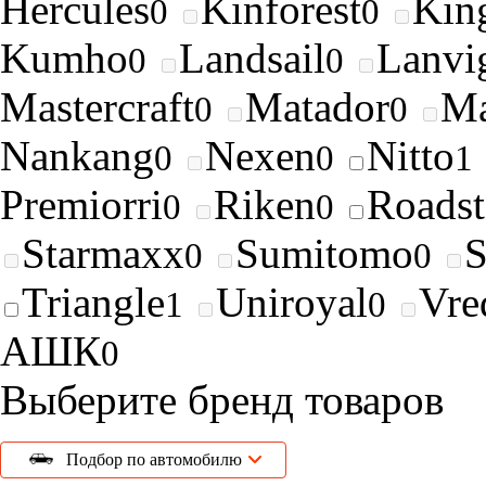
Hercules
Kinforest
King
0
0
Kumho
Landsail
Lanvi
0
0
Mastercraft
Matador
Ma
0
0
Nankang
Nexen
Nitto
0
0
1
Premiorri
Riken
Roads
0
0
Starmaxx
Sumitomo
0
0
Triangle
Uniroyal
Vre
1
0
АШК
0
Выберите бренд товаров
Подбор по автомобилю