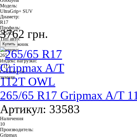
Goodyear
Модель:
UltraGrip+ SUV
Диаметр:
R17
Профиль:
3762 грн.
265/65
Тип авто:
внедорожник
Ширина:
265
Индекс нагрузки:
T112
Сезонность:
зимняя
265/65 R17 Gripmax A/T 
Артикул: 33583
Наличения
10
Производитель:
Gripmax