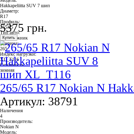
Модель:
Hakkapeliitta SUV 7 шип
Диаметр:
R17
Профиль:
5375 грн.
265/65
Тип авто:
внедорожник
Ширина:
265
Индекс нагрузки:
XL_T116
Сезонность:
зимняя
265/65 R17 Nokian N Hakk
Артикул: 38791
Наличения
4
Производитель:
Nokian N
Модель: