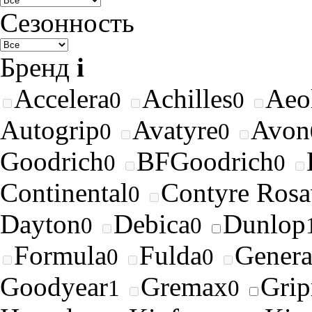
Сезонность
Бренд
i
Accelera
Achilles
Aeo
0
0
Autogrip
Avatyre
Avon
0
0
Goodrich
BFGoodrich
0
0
Continental
Contyre Rosa
0
Dayton
Debica
Dunlop
0
0
Formula
Fulda
Genera
0
0
Goodyear
Gremax
Gri
1
0