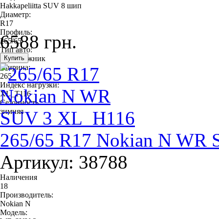
Hakkapeliitta SUV 8 шип
Диаметр:
R17
Профиль:
6588 грн.
265/65
Тип авто:
внедорожник
Ширина:
265
Индекс нагрузки:
XL_T116
Сезонность:
зимняя
265/65 R17 Nokian N WR
Артикул: 38788
Наличения
18
Производитель:
Nokian N
Модель: