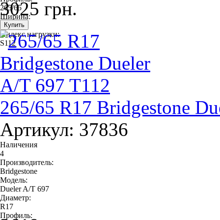
3025 грн.
265/65
Ширина:
265
Индекс нагрузки:
S112
265/65 R17 Bridgestone Du
Артикул: 37836
Наличения
4
Производитель:
Bridgestone
Модель:
Dueler A/T 697
Диаметр:
R17
Профиль: