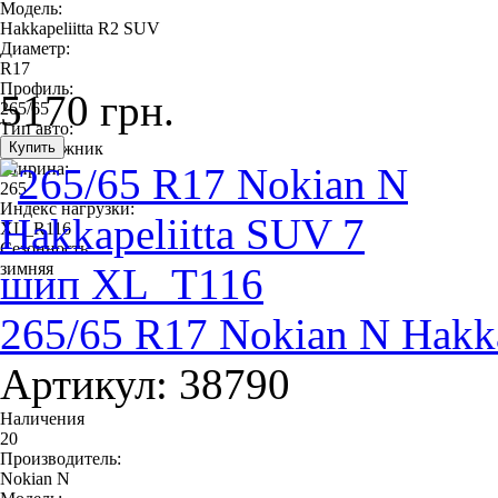
Модель:
Hakkapeliitta R2 SUV
Диаметр:
R17
Профиль:
5170 грн.
265/65
Тип авто:
внедорожник
Ширина:
265
Индекс нагрузки:
XL_R116
Сезонность:
зимняя
265/65 R17 Nokian N Hakk
Артикул: 38790
Наличения
20
Производитель:
Nokian N