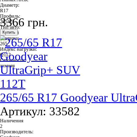
Диаметр:
R17
Профиль:
3366 грн.
265/65
Тип авто:
легковой
Ширина:
265
Индекс нагрузки:
Q112
Сезонность:
зимняя
265/65 R17 Goodyear Ultr
Артикул: 33582
Наличения
2
Производитель: