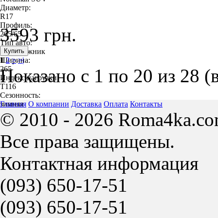
Диаметр:
R17
Профиль:
3593 грн.
265/65
Тип авто:
внедорожник
Ширина:
1
2
>
>|
265
Показано с 1 по 20 из 28 (
Индекс нагрузки:
T116
Сезонность:
зимняя
Главная
О компании
Доставка
Оплата
Контакты
© 2010 - 2026 Roma4ka.co
Все права защищены.
Контактная информация
(093)
650-17-51
(093)
650-17-51