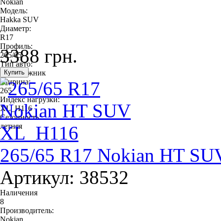
Nokian
Модель:
Hakka SUV
Диаметр:
R17
Профиль:
3388 грн.
265/65
Тип авто:
внедорожник
Ширина:
265
Индекс нагрузки:
XL_H116
Сезонность:
летняя
265/65 R17 Nokian HT S
Артикул: 38532
Наличения
8
Производитель:
Nokian