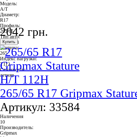
Модель:
A/T
Диаметр:
R17
Профиль:
2042 грн.
265/65
Тип авто:
легковой
Ширина:
265
Индекс нагрузки:
T112
Сезонность:
летняя
265/65 R17 Gripmax Statur
Артикул: 33584
Наличения
10
Производитель:
Gripmax