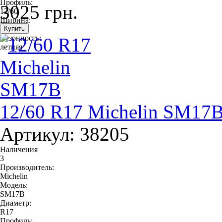
Профиль:
3025 грн.
12/60
Ширина:
12
Сезонность:
летняя
12/60 R17 Michelin SM17
Артикул: 38205
Наличения
3
Производитель:
Michelin
Модель:
SM17B
Диаметр:
R17
Профиль: