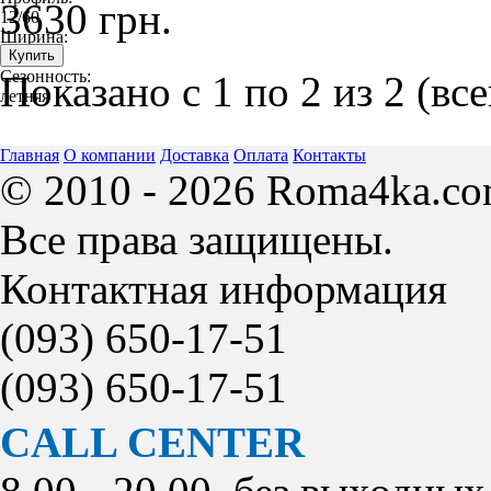
3630 грн.
12/60
Ширина:
12
Сезонность:
Показано с 1 по 2 из 2 (вс
летняя
Главная
О компании
Доставка
Оплата
Контакты
© 2010 - 2026 Roma4ka.co
Все права защищены.
Контактная информация
(093)
650-17-51
(093)
650-17-51
CALL CENTER