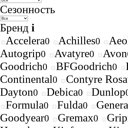
Сезонность
Бренд
i
Accelera
Achilles
Aeo
0
0
Autogrip
Avatyre
Avon
0
0
Goodrich
BFGoodrich
0
0
Continental
Contyre Rosa
0
Dayton
Debica
Dunlop
0
0
Formula
Fulda
Genera
0
0
Goodyear
Gremax
Gri
0
0