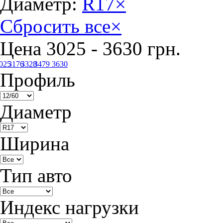
Диаметр:
R17
×
Сбросить все
×
Цена
3025
-
3630
грн.
025
3176
3328
3479
3630
Профиль
Диаметр
Ширина
Тип авто
Индекс нагрузки