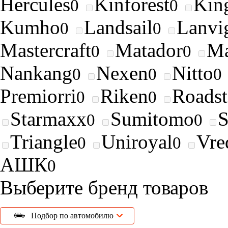
Hercules
Kinforest
King
0
0
Kumho
Landsail
Lanvi
0
0
Mastercraft
Matador
Ma
0
0
Nankang
Nexen
Nitto
0
0
0
Premiorri
Riken
Roads
0
0
Starmaxx
Sumitomo
0
0
Triangle
Uniroyal
Vre
0
0
АШК
0
Выберите бренд товаров
Подбор по автомобилю