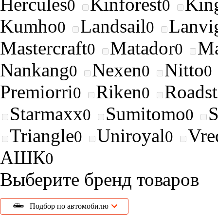
Hercules
Kinforest
King
0
0
Kumho
Landsail
Lanvi
0
0
Mastercraft
Matador
Ma
0
0
Nankang
Nexen
Nitto
0
0
0
Premiorri
Riken
Roads
0
0
Starmaxx
Sumitomo
0
0
Triangle
Uniroyal
Vre
0
0
АШК
0
Выберите бренд товаров
Подбор по автомобилю