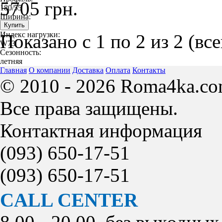
5705 грн.
180/55
Ширина:
180
Индекс нагрузки:
Показано с 1 по 2 из 2 (вс
W73
Сезонность:
летняя
Главная
О компании
Доставка
Оплата
Контакты
© 2010 - 2026 Roma4ka.co
Все права защищены.
Контактная информация
(093)
650-17-51
(093)
650-17-51
CALL CENTER