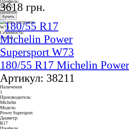
Профиль:
3618 грн.
180/55
Ширина:
180
Индекс нагрузки:
W73
Сезонность:
летняя
180/55 R17 Michelin Power
Артикул: 38211
Наличения
1
Производитель:
Michelin
Модель:
Power Supersport
Диаметр:
R17
Профиль: