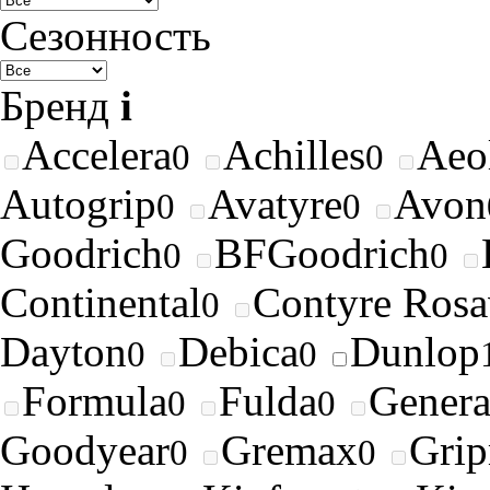
Сезонность
Бренд
i
Accelera
Achilles
Aeo
0
0
Autogrip
Avatyre
Avon
0
0
Goodrich
BFGoodrich
0
0
Continental
Contyre Rosa
0
Dayton
Debica
Dunlop
0
0
Formula
Fulda
Genera
0
0
Goodyear
Gremax
Gri
0
0