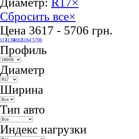
Диаметр:
R17
×
Сбросить все
×
Цена
3617
-
5706
грн.
617
4139
4662
5184
5706
Профиль
Диаметр
Ширина
Тип авто
Индекс нагрузки