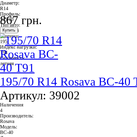
Диаметр:
R14
Профиль:
867 грн.
195/70
Тип авто:
легковой
Ширина:
195
Индекс нагрузки:
T91
Сезонность:
летняя
195/70 R14 Rosava BC-40 
Артикул: 39002
Наличения
4
Производитель:
Rosava
Модель:
BC-40