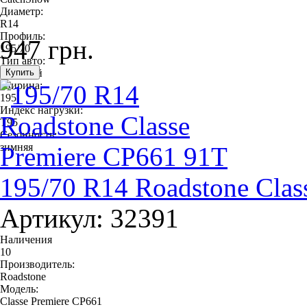
Диаметр:
R14
Профиль:
947 грн.
195/70
Тип авто:
легковой
Ширина:
195
Индекс нагрузки:
T95
Сезонность:
зимняя
195/70 R14 Roadstone Clas
Артикул: 32391
Наличения
10
Производитель:
Roadstone
Модель:
Classe Premiere CP661