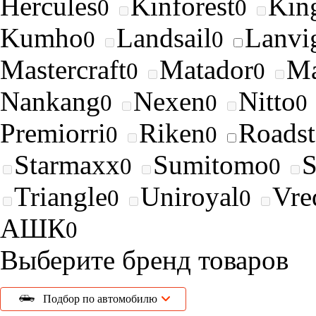
Hercules
Kinforest
King
0
0
Kumho
Landsail
Lanvi
0
0
Mastercraft
Matador
Ma
0
0
Nankang
Nexen
Nitto
0
0
0
Premiorri
Riken
Roads
0
0
Starmaxx
Sumitomo
0
0
Triangle
Uniroyal
Vre
0
0
АШК
0
Выберите бренд товаров
Подбор по автомобилю