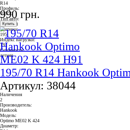
R14
Профиль:
990 грн.
195/70
Тип авто:
легковой
Ширина:
195
Индекс нагрузки:
T91
Сезонность:
летняя
195/70 R14 Hankook Opti
Артикул: 38044
Наличения
2
Производитель:
Hankook
Модель:
Optimo ME02 K 424
Диаметр: