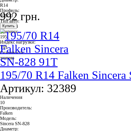
R14
Профиль:
992 грн.
195/70
Тип авто:
легковой
Ширина:
195
Индекс нагрузки:
T91
Сезонность:
зимняя
195/70 R14 Falken Sincera
Артикул: 32389
Наличения
10
Производитель:
Falken
Модель:
Sincera SN-828
Диаметр: