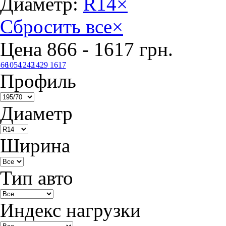
Диаметр:
R14
×
Сбросить все
×
Цена
866
-
1617
грн.
866
1054
1242
1429
1617
Профиль
Диаметр
Ширина
Тип авто
Индекс нагрузки