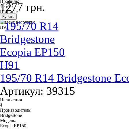
Профиль:
1277 грн.
195/70
Ширина:
195
Индекс нагрузки:
H91
195/70 R14 Bridgestone E
Артикул: 39315
Наличения
4
Производитель:
Bridgestone
Модель:
Ecopia EP150