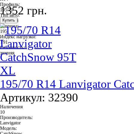
Профиль:
1352 грн.
195/70
Тип авто:
легковой
Ширина:
195
Индекс нагрузки:
T91
Сезонность:
зимняя
195/70 R14 Lanvigator Ca
Артикул: 32390
Наличения
10
Производитель:
Lanvigator
Модель:
CatchSnow