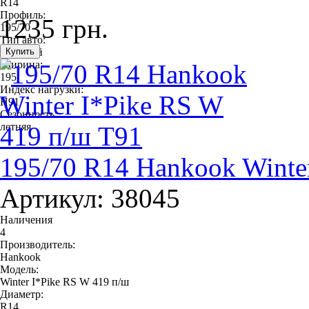
R14
Профиль:
1235 грн.
195/70
Тип авто:
легковой
Ширина:
195
Индекс нагрузки:
H91
Сезонность:
летняя
195/70 R14 Hankook Winte
Артикул: 38045
Наличения
4
Производитель:
Hankook
Модель:
Winter I*Pike RS W 419 п/ш
Диаметр:
R14