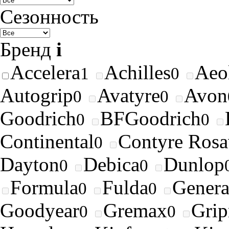
Сезонность
Бренд
i
Accelera
Achilles
Aeo
1
0
Autogrip
Avatyre
Avon
0
0
Goodrich
BFGoodrich
0
0
Continental
Contyre Rosa
0
Dayton
Debica
Dunlop
0
0
Formula
Fulda
Genera
0
0
Goodyear
Gremax
Gri
0
0