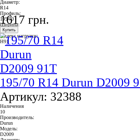
Диаметр:
R14
Профиль:
1617 грн.
195/70
Ширина:
195
Индекс нагрузки:
H91
195/70 R14 Durun D2009 
Артикул: 32388
Наличения
10
Производитель:
Durun
Модель:
D2009
Диаметр: