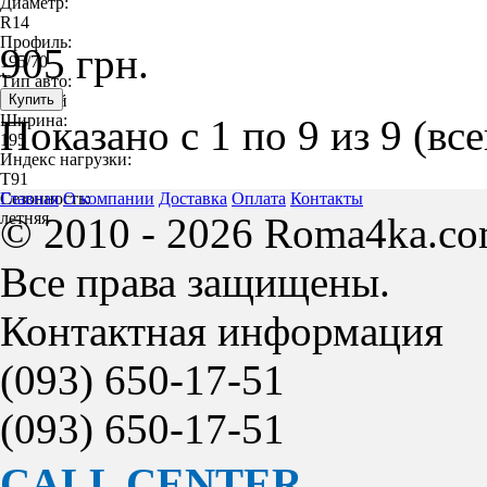
Диаметр:
R14
Профиль:
905 грн.
195/70
Тип авто:
легковой
Ширина:
Показано с 1 по 9 из 9 (вс
195
Индекс нагрузки:
T91
Сезонность:
Главная
О компании
Доставка
Оплата
Контакты
летняя
© 2010 - 2026 Roma4ka.co
Все права защищены.
Контактная информация
(093)
650-17-51
(093)
650-17-51
CALL CENTER