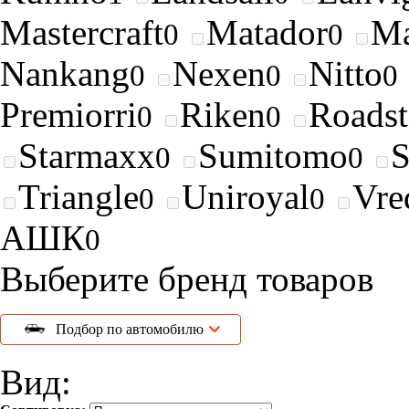
Mastercraft
Matador
Ma
0
0
Nankang
Nexen
Nitto
0
0
0
Premiorri
Riken
Roads
0
0
Starmaxx
Sumitomo
0
0
Triangle
Uniroyal
Vre
0
0
АШК
0
Выберите бренд товаров
Подбор по автомобилю
Вид: