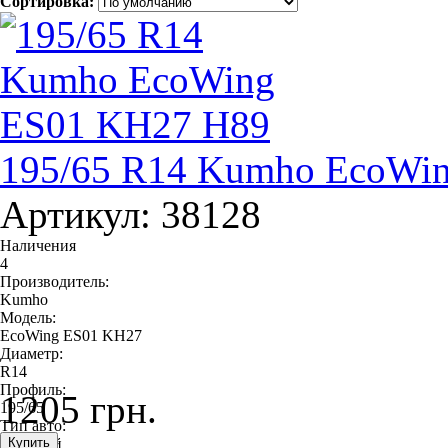
Сортировка:
195/65 R14 Kumho EcoWi
Артикул: 38128
Наличения
4
Производитель:
Kumho
Модель:
EcoWing ES01 KH27
Диаметр:
R14
Профиль:
1205 грн.
195/65
Тип авто:
легковой