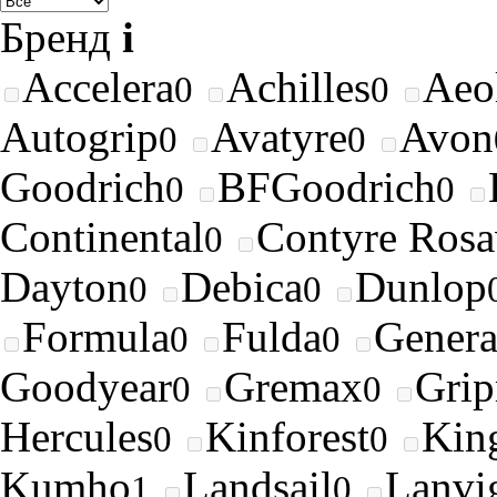
Бренд
i
Accelera
Achilles
Aeo
0
0
Autogrip
Avatyre
Avon
0
0
Goodrich
BFGoodrich
0
0
Continental
Contyre Rosa
0
Dayton
Debica
Dunlop
0
0
Formula
Fulda
Genera
0
0
Goodyear
Gremax
Gri
0
0
Hercules
Kinforest
King
0
0
Kumho
Landsail
Lanvi
1
0