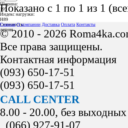
Ширина:
Показано с 1 по 1 из 1 (вс
195
Индекс нагрузки:
H89
Сезонность:
Главная
О компании
Доставка
Оплата
Контакты
летняя
© 2010 - 2026 Roma4ka.co
Все права защищены.
Контактная информация
(093)
650-17-51
(093)
650-17-51
CALL CENTER
8.00 - 20.00, без выходных
(066)
927-91-07