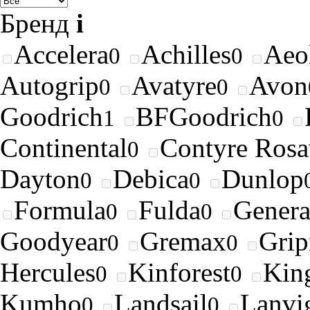
Бренд
i
Accelera
Achilles
Aeo
0
0
Autogrip
Avatyre
Avon
0
0
Goodrich
BFGoodrich
1
0
Continental
Contyre Rosa
0
Dayton
Debica
Dunlop
0
0
Formula
Fulda
Genera
0
0
Goodyear
Gremax
Gri
0
0
Hercules
Kinforest
King
0
0
Kumho
Landsail
Lanvi
0
0