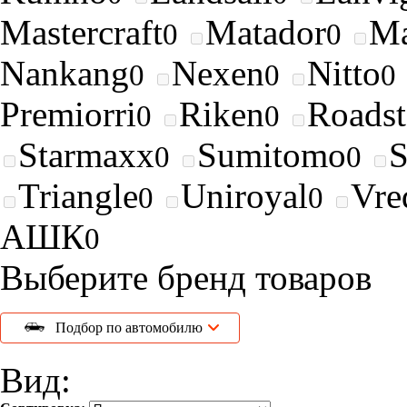
Mastercraft
Matador
Ma
0
0
Nankang
Nexen
Nitto
0
0
0
Premiorri
Riken
Roads
0
0
Starmaxx
Sumitomo
0
0
Triangle
Uniroyal
Vre
0
0
АШК
0
Выберите бренд товаров
Подбор по автомобилю
Вид: