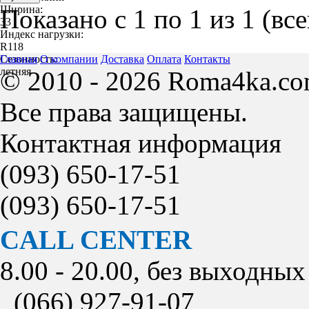
Ширина:
Показано с 1 по 1 из 1 (вс
33
Индекс нагрузки:
R118
Сезонность:
Главная
О компании
Доставка
Оплата
Контакты
летняя
© 2010 - 2026 Roma4ka.co
Все права защищены.
Контактная информация
(093)
650-17-51
(093)
650-17-51
CALL CENTER
8.00 - 20.00, без выходных
(066)
927-91-07