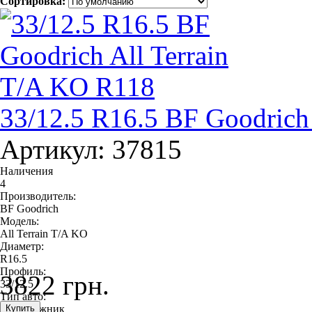
Сортировка:
33/12.5 R16.5 BF Goodrich
Артикул: 37815
Наличения
4
Производитель:
BF Goodrich
Модель:
All Terrain T/A KO
Диаметр:
R16.5
Профиль:
3822 грн.
33/12.5
Тип авто:
внедорожник