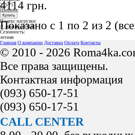
4114 грн.
235/75
Ширина:
235
Индекс нагрузки:
Показано с 1 по 2 из 2 (вс
/J_прицеп143141
Сезонность:
летняя
Главная
О компании
Доставка
Оплата
Контакты
© 2010 - 2026 Roma4ka.co
Все права защищены.
Контактная информация
(093)
650-17-51
(093)
650-17-51
CALL CENTER