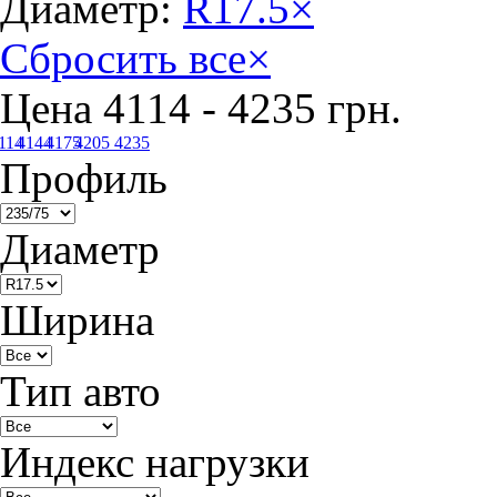
Диаметр:
R17.5
×
Сбросить все
×
Цена
4114
-
4235
грн.
114
4144
4175
4205
4235
Профиль
Диаметр
Ширина
Тип авто
Индекс нагрузки