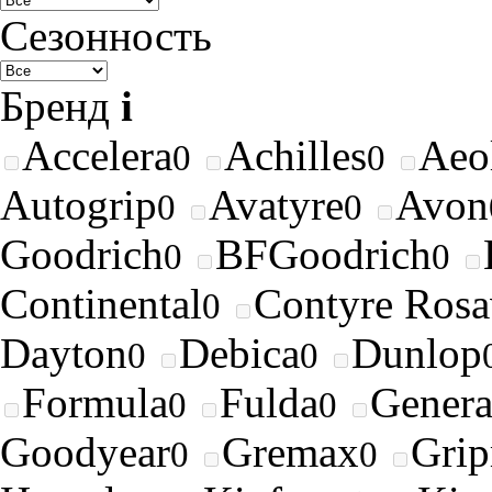
Сезонность
Бренд
i
Accelera
Achilles
Aeo
0
0
Autogrip
Avatyre
Avon
0
0
Goodrich
BFGoodrich
0
0
Continental
Contyre Rosa
0
Dayton
Debica
Dunlop
0
0
Formula
Fulda
Genera
0
0
Goodyear
Gremax
Gri
0
0