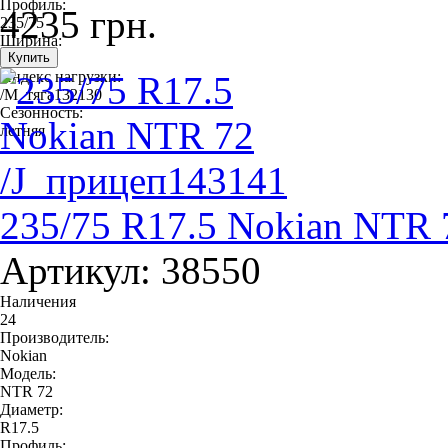
Профиль:
4235 грн.
235/75
Ширина:
235
Индекс нагрузки:
/M_тяга132130
Сезонность:
летняя
235/75 R17.5 Nokian NTR 
Артикул: 38550
Наличения
24
Производитель:
Nokian
Модель:
NTR 72
Диаметр:
R17.5
Профиль: