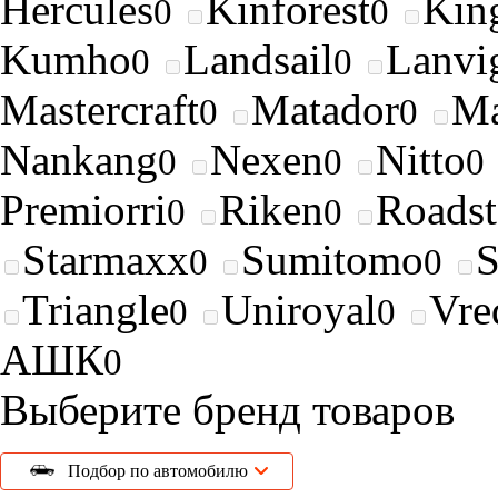
Hercules
Kinforest
King
0
0
Kumho
Landsail
Lanvi
0
0
Mastercraft
Matador
Ma
0
0
Nankang
Nexen
Nitto
0
0
0
Premiorri
Riken
Roads
0
0
Starmaxx
Sumitomo
0
0
Triangle
Uniroyal
Vre
0
0
АШК
0
Выберите бренд товаров
Подбор по автомобилю