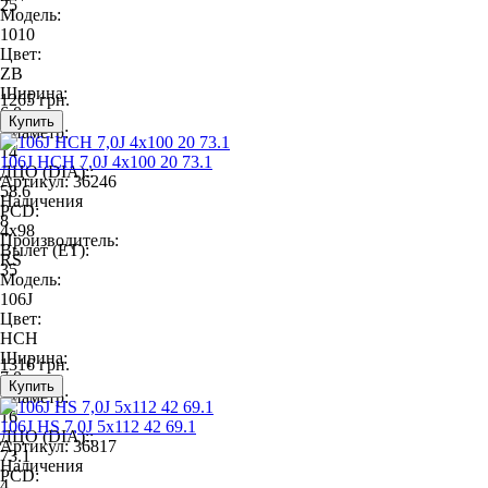
25
Модель:
1010
Цвет:
ZB
Ширина:
1265 грн.
6.0
Диаметр:
14
106J HCH 7,0J 4x100 20 73.1
ДЦО (DIA)::
Артикул: 36246
58.6
Наличения
PCD:
8
4x98
Производитель:
Вылет (ET):
RS
35
Модель:
106J
Цвет:
HCH
Ширина:
1316 грн.
7.0
Диаметр:
16
106J HS 7,0J 5x112 42 69.1
ДЦО (DIA)::
Артикул: 36817
73.1
Наличения
PCD:
4