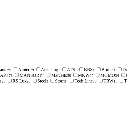
ante
Alutec
Arcasting
ATS
BBS
Borbet
De
69
79
1
1
1
1
AK
MANSORY
Marcello
MKW
MOMO
173
4
59
65
34
RS Lux
Steel
Storm
Tech Line
TRW
123
28
3
4
70
15