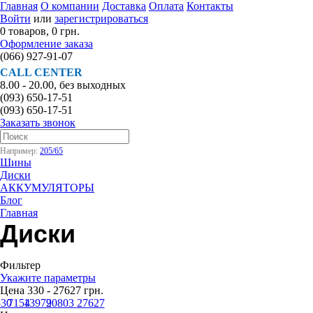
Главная
О компании
Доставка
Оплата
Контакты
Войти
или
зарегистрироваться
0 товаров, 0 грн.
Оформление заказа
(066)
927-91-07
CALL CENTER
8.00 - 20.00, без выходных
(093)
650-17-51
(093)
650-17-51
Заказать звонок
Например:
205/65
Шины
Диски
АККУМУЛЯТОРЫ
Блог
Главная
Диски
Фильтер
Укажите параметры
Цена
330
-
27627
грн.
330
7154
13979
20803
27627