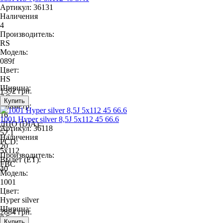
Артикул: 36131
Наличения
4
Производитель:
RS
Модель:
089f
Цвет:
HS
Ширина:
1392 грн.
7.0
Диаметр:
16
1001 Hyper silver 8,5J 5x112 45 66.6
ДЦО (DIA)::
Артикул: 36118
57.1
Наличения
PCD:
20
5x112
Производитель:
Вылет (ET):
FBC
40
Модель:
1001
Цвет:
Hyper silver
Ширина:
2884 грн.
8.5