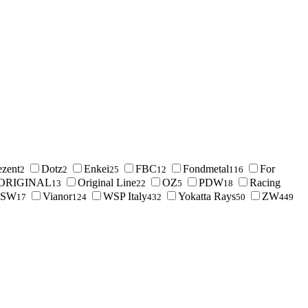
zent
Dotz
Enkei
FBC
Fondmetal
For
2
2
25
12
116
ORIGINAL
Original Line
OZ
PDW
Racing
13
22
5
18
TSW
Vianor
WSP Italy
Yokatta Rays
ZW
17
124
432
50
449