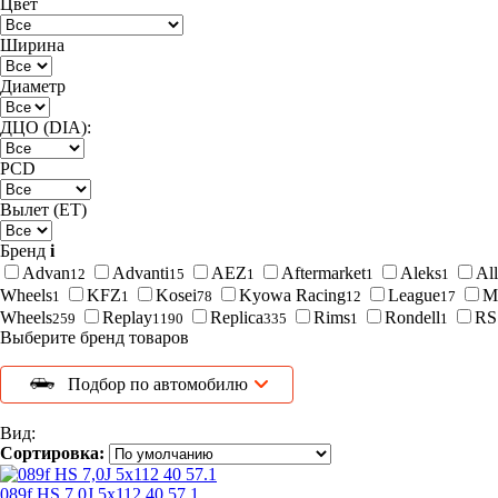
Цвет
Ширина
Диаметр
ДЦО (DIA):
PCD
Вылет (ET)
Бренд
i
Advan
Advanti
AEZ
Aftermarket
Aleks
All
12
15
1
1
1
Wheels
KFZ
Kosei
Kyowa Racing
League
M
1
1
78
12
17
Wheels
Replay
Replica
Rims
Rondell
RS
259
1190
335
1
1
Выберите бренд товаров
Подбор по автомобилю
Вид:
Сортировка:
089f HS 7,0J 5x112 40 57.1